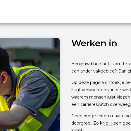
Werken in
Benieuwd hoe het is om te we
een ander vakgebied? Dan zit
Op deze pagina ontdek je per
kunt verwachten van de werk
waarom mensen juist kiezen v
een carrièreswitch overweegt 
Geen droge feiten maar duidel
doorgroei. Zo krijg jij een go
komt.