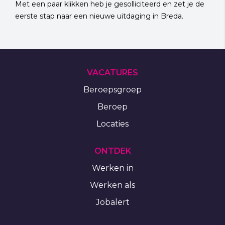
Met een paar klikken heb je gesolliciteerd en zet je de
eerste stap naar een nieuwe uitdaging in Breda.
VACATURES
Beroepsgroep
Beroep
Locaties
ONTDEK
Werken in
Werken als
Jobalert